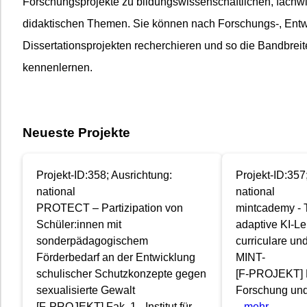
Forschungsprojekte zu bildungswissenschaftlichen, fachw
didaktischen Themen. Sie können nach Forschungs-, Entw
Dissertationsprojekten recherchieren und so die Bandbrei
kennenlernen.
Neueste Projekte
Projekt-ID:358; Ausrichtung:
Projekt-ID:357
national
national
PROTECT – Partizipation von
mintcademy - T
Schüler:innen mit
adaptive KI-Ler
sonderpädagogischem
curriculare un
Förderbedarf an der Entwicklung
MINT-
schulischer Schutzkonzepte gegen
[F-PROJEKT] Pr
sexualisierte Gewalt
Forschung und
[F-PROJEKT] Fak. 1 - Institut für
...mehr