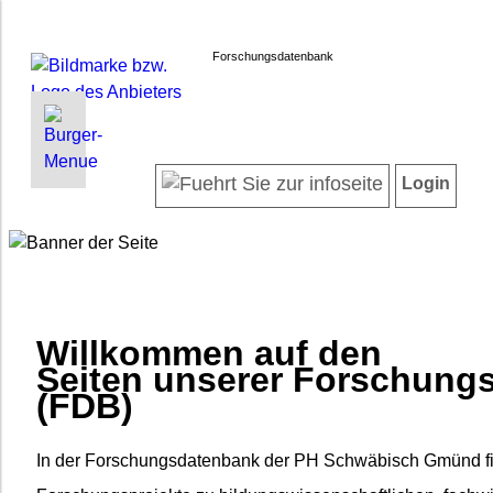
Forschungsdatenbank
INFORMATIONEN | SUCHEN
LOGIN
Willkommen
Registrieren
Login
Projektübersicht
Login
Neueste Projekte
Forscherinnen und Forscher
Suche in Projekten
FAQ
Willkommen auf den
Barrierefreiheit
Seiten unserer Forschung
Impressum
(FDB)
Datenschutz
In der Forschungsdatenbank der PH Schwäbisch Gmünd f