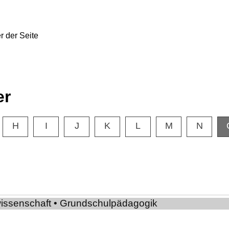
er
H
I
J
K
L
M
N