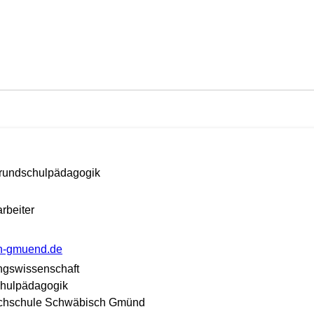
 Grundschulpädagogik
rbeiter
]ph-gmuend.de
hungswissenschaft
chulpädagogik
chschule Schwäbisch Gmünd