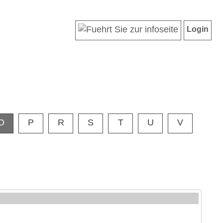
Login
O
P
R
S
T
U
V