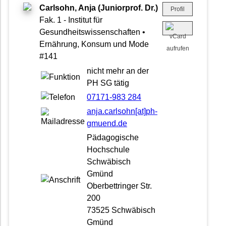
Carlsohn, Anja (Juniorprof. Dr.)
Profil
Fak. 1 - Institut für
Gesundheitswissenschaften •
Ernährung, Konsum und Mode
#141
nicht mehr an der
PH SG tätig
07171-983 284
anja.carlsohn[at]ph-
gmuend.de
Pädagogische
Hochschule
Schwäbisch
Gmünd
Oberbettringer Str.
200
73525 Schwäbisch
Gmünd