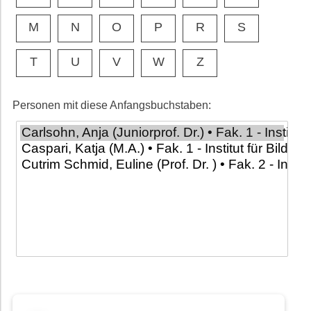
M
N
O
P
R
S
T
U
V
W
Z
Personen mit diese Anfangsbuchstaben: