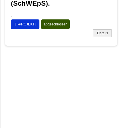
(SchWEpS).
-
[F-PROJEKT]
abgeschlossen
Details