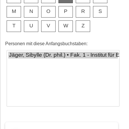
M
N
O
P
R
S
T
U
V
W
Z
Personen mit diese Anfangsbuchstaben: