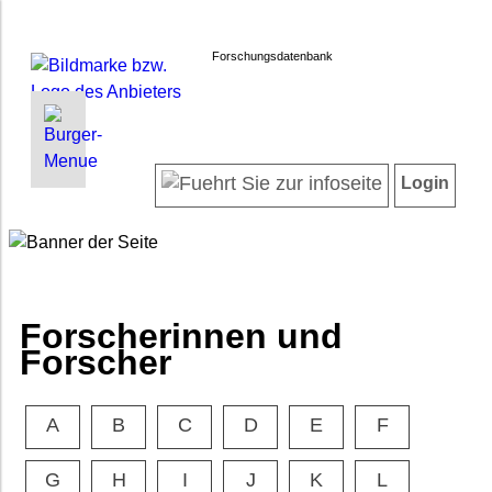
Forschungsdatenbank
INFORMATIONEN | SUCHEN
LOGIN
Willkommen
Registrieren
Login
Projektübersicht
Login
Neueste Projekte
Forscherinnen und Forscher
Suche in Projekten
FAQ
Forscherinnen und
Barrierefreiheit
Forscher
Impressum
Datenschutz
A
B
C
D
E
F
G
H
I
J
K
L