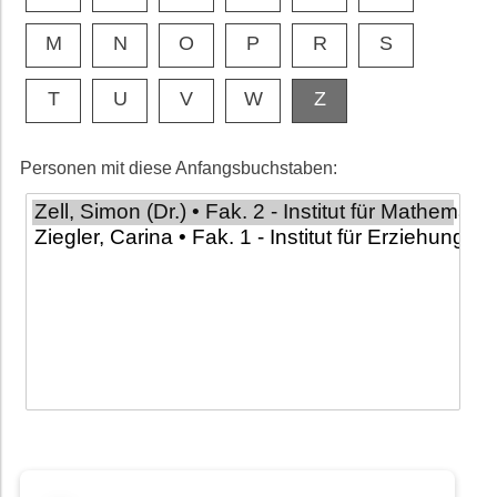
M
N
O
P
R
S
T
U
V
W
Z
Personen mit diese Anfangsbuchstaben: