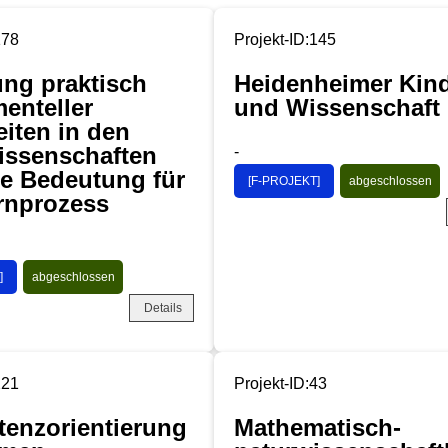
178
Projekt-ID:145
ung praktisch
Heidenheimer Kin
enteller
und Wissenschaft 
iten in den
issenschaften
-
re Bedeutung für
[F-PROJEKT]
abgeschlossen
rnprozess
]
abgeschlossen
Details
221
Projekt-ID:43
enzorientierung
Mathematisch-