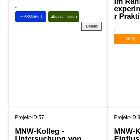
im Ra
experi
-
r Prakt
[F-PROJEKT]
abgeschlossen
Details
-
[DISS]
Projekt-ID:57
Projekt-ID:
MNW-Kolleg -
MNW-Ko
Untersuchung von
Einflu