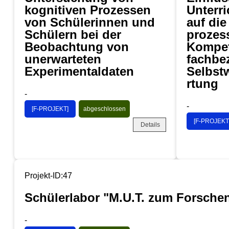
kognitiven Prozessen
Unterri
von Schülerinnen und
auf di
Schülern bei der
prozess
Beobachtung von
Kompet
unerwarteten
fachbe
Experimentaldaten
Selbst
rtung
-
-
[F-PROJEKT]
abgeschlossen
[F-PROJEKT
Details
Projekt-ID:47
Schülerlabor "M.U.T. zum Forsche
-