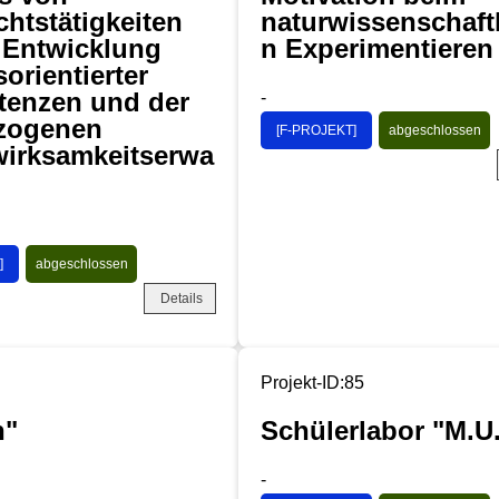
chtstätigkeiten
naturwissenschaft
e Entwicklung
n Experimentieren
orientierter
enzen und der
-
zogenen
[F-PROJEKT]
abgeschlossen
wirksamkeitserwa
]
abgeschlossen
Details
Projekt-ID:85
n"
Schülerlabor "M.U
-