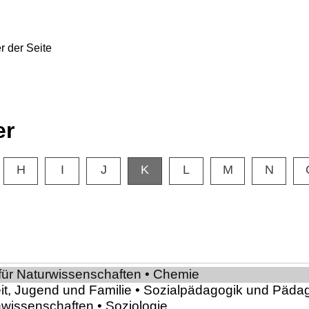
er
H
I
J
K
L
M
N