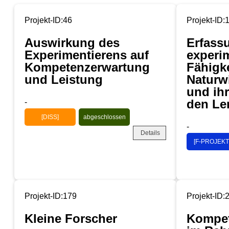
Projekt-ID:46
Projekt-ID:
Auswirkung des
Erfass
Experimentierens auf
experim
Kompetenzerwartung
Fähigke
und Leistung
Naturw
und ih
den Le
-
[DISS]
abgeschlossen
-
Details
[F-PROJEKT
Projekt-ID:179
Projekt-ID:
Kleine Forscher
Kompet