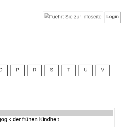
Login
O
P
R
S
T
U
V