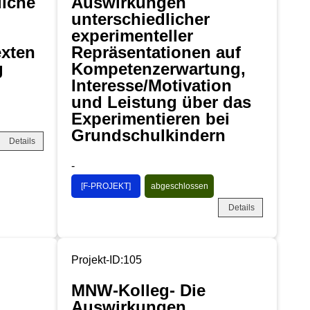
liche
Auswirkungen
unterschiedlicher
experimenteller
xten
Repräsentationen auf
g
Kompetenzerwartung,
Interesse/Motivation
und Leistung über das
Experimentieren bei
Grundschulkindern
Details
-
[F-PROJEKT]
abgeschlossen
Details
Projekt-ID:105
MNW-Kolleg- Die
Auswirkungen