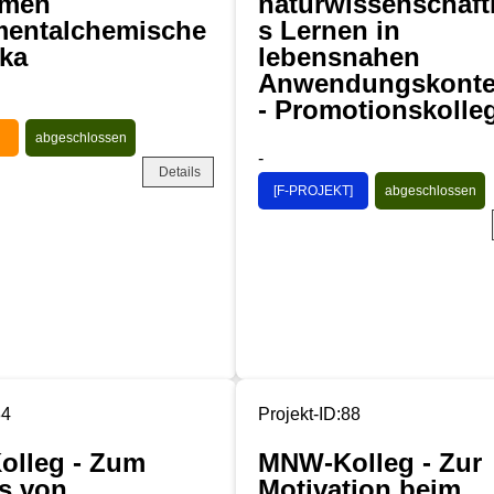
hmen
naturwissenschaft
mentalchemische
s Lernen in
ika
lebensnahen
Anwendungskonte
- Promotionskolle
abgeschlossen
-
Details
[F-PROJEKT]
abgeschlossen
84
Projekt-ID:88
lleg - Zum
MNW-Kolleg - Zur
ss von
Motivation beim