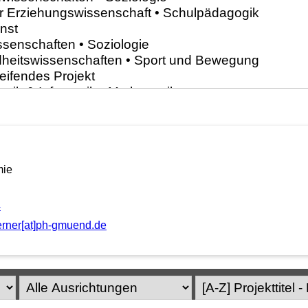
mie
4
erner[at]ph-gmuend.de