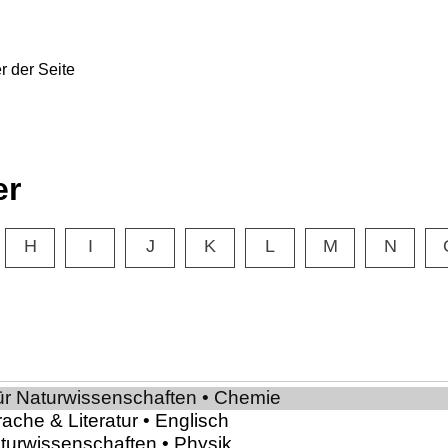
er
H
I
J
K
L
M
N