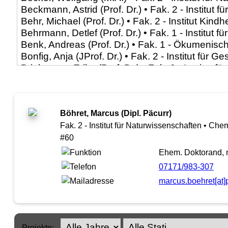
Böhret, Marcus (Dipl. Päcurr)
Fak. 2 - Institut für Naturwissenschaften • Che
#60
Ehem. Doktorand, n
07171/983-307
marcus.boehret[at
Projekte: