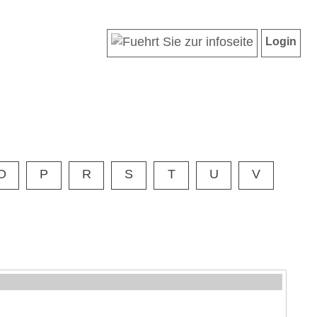
Login
O
P
R
S
T
U
V