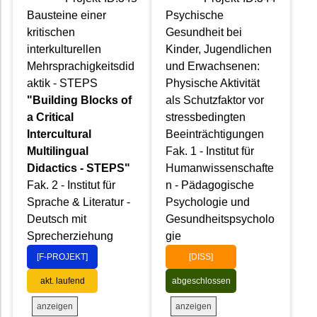
Bausteine einer
Psychische
kritischen
Gesundheit bei
interkulturellen
Kinder, Jugendlichen
Mehrsprachigkeitsdid
und Erwachsenen:
aktik - STEPS
Physische Aktivität
"Building Blocks of
als Schutzfaktor vor
a Critical
stressbedingten
Intercultural
Beeinträchtigungen
Multilingual
Fak. 1 - Institut für
Didactics - STEPS"
Humanwissenschafte
Fak. 2 - Institut für
n - Pädagogische
Sprache & Literatur -
Psychologie und
Deutsch mit
Gesundheitspsycholo
Sprecherziehung
gie
[F-PROJEKT]
[DISS]
akt. laufend
abgeschlossen
anzeigen
anzeigen