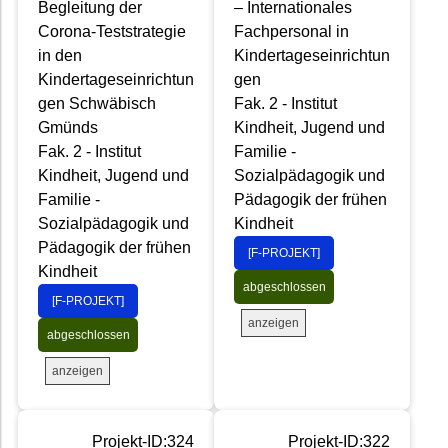
Begleitung der
– Internationales
Corona-Teststrategie
Fachpersonal in
in den
Kindertageseinrichtun
Kindertageseinrichtun
gen
gen Schwäbisch
Fak. 2 - Institut
Gmünds
Kindheit, Jugend und
Fak. 2 - Institut
Familie -
Kindheit, Jugend und
Sozialpädagogik und
Familie -
Pädagogik der frühen
Sozialpädagogik und
Kindheit
Pädagogik der frühen
[F-PROJEKT]
Kindheit
abgeschlossen
[F-PROJEKT]
anzeigen
abgeschlossen
anzeigen
Projekt-ID:324
Projekt-ID:322