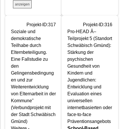
anzeigen
Projekt-ID:317
Projekt-ID:316
Soziale und
Pro-HEAD Â–
demokratische
Teilprojekt 5 (Standort
Teilhabe durch
Schwäbisch Gmünd):
Elternbeteiligung.
Stärkung der
Eine Fallstudie zu
psychischen
den
Gesundheit von
Gelingensbedingung
Kindern und
en und zur
Jugendlichen:
Weiterentwicklung
Entwicklung und
von Elternarbeit in der
Evaluation eines
Kommune"
universellen
(Verbundprojekt mit
internetbasierten oder
der Stadt Schwäbisch
face-to-face
Gmünd)
Präventionsangebots
Weitere -
School-Based