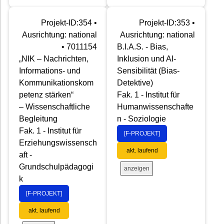
Projekt-ID:354 •
Projekt-ID:353 •
Ausrichtung: national
Ausrichtung: national
• 7011154
B.I.A.S. - Bias,
„NIK – Nachrichten,
Inklusion und AI-
Informations- und
Sensibilität (Bias-
Kommunikationskom
Detektive)
petenz stärken“
Fak. 1 - Institut für
– Wissenschaftliche
Humanwissenschafte
Begleitung
n - Soziologie
Fak. 1 - Institut für
[F-PROJEKT]
Erziehungswissensch
akt. laufend
aft -
Grundschulpädagogi
anzeigen
k
[F-PROJEKT]
akt. laufend