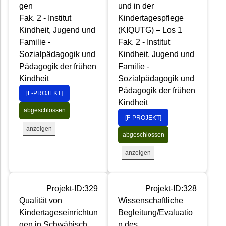
gen
und in der
Fak. 2 - Institut
Kindertagespflege
Kindheit, Jugend und
(KIQUTG) – Los 1
Familie -
Fak. 2 - Institut
Sozialpädagogik und
Kindheit, Jugend und
Pädagogik der frühen
Familie -
Kindheit
Sozialpädagogik und
Pädagogik der frühen
[F-PROJEKT]
Kindheit
abgeschlossen
[F-PROJEKT]
anzeigen
abgeschlossen
anzeigen
Projekt-ID:329
Projekt-ID:328
Qualität von
Wissenschaftliche
Kindertageseinrichtun
Begleitung/Evaluatio
gen in Schwäbisch
n des