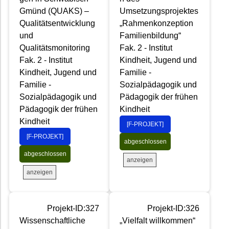
Gmünd (QUAKS) –
Umsetzungsprojektes
Qualitätsentwicklung
„Rahmenkonzeption
und
Familienbildung“
Qualitätsmonitoring
Fak. 2 - Institut
Fak. 2 - Institut
Kindheit, Jugend und
Kindheit, Jugend und
Familie -
Familie -
Sozialpädagogik und
Sozialpädagogik und
Pädagogik der frühen
Pädagogik der frühen
Kindheit
Kindheit
[F-PROJEKT]
[F-PROJEKT]
abgeschlossen
abgeschlossen
anzeigen
anzeigen
Projekt-ID:327
Projekt-ID:326
Wissenschaftliche
„Vielfalt willkommen“