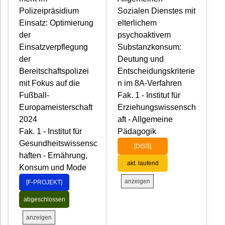
Polizeipräsidium
Sozialen Dienstes mit
Einsatz: Optimierung
elterlichem
der
psychoaktivem
Einsatzverpflegung
Substanzkonsum:
der
Deutung und
Bereitschaftspolizei
Entscheidungskriterie
mit Fokus auf die
n im 8A-Verfahren
Fußball-
Fak. 1 - Institut für
Europameisterschaft
Erziehungswissensch
2024
aft - Allgemeine
Fak. 1 - Institut für
Pädagogik
Gesundheitswissensc
[DISS]
haften - Ernährung,
akt. laufend
Konsum und Mode
anzeigen
[F-PROJEKT]
abgeschlossen
anzeigen