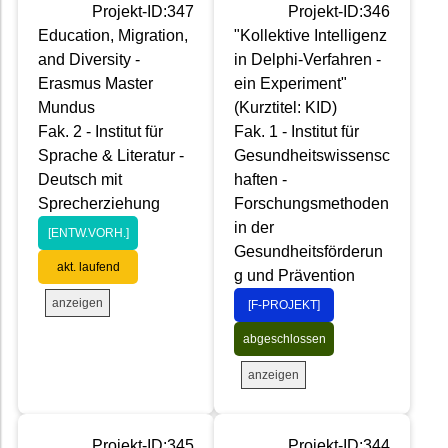
Projekt-ID:347
Projekt-ID:346
Education, Migration,
"Kollektive Intelligenz
and Diversity -
in Delphi-Verfahren -
Erasmus Master
ein Experiment"
Mundus
(Kurztitel: KID)
Fak. 2 - Institut für
Fak. 1 - Institut für
Sprache & Literatur -
Gesundheitswissensc
Deutsch mit
haften -
Sprecherziehung
Forschungsmethoden
in der
[ENTW.VORH.]
Gesundheitsförderun
akt. laufend
g und Prävention
anzeigen
[F-PROJEKT]
abgeschlossen
anzeigen
Projekt-ID:345
Projekt-ID:344