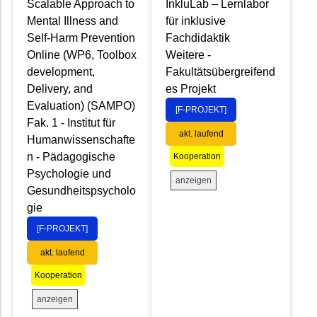
Scalable Approach to
InkluLab – Lernlabor
Mental Illness and
für inklusive
Self-Harm Prevention
Fachdidaktik
Online (WP6, Toolbox
Weitere -
development,
Fakultätsübergreifend
Delivery, and
es Projekt
Evaluation) (SAMPO)
[F-PROJEKT]
Fak. 1 - Institut für
akt. laufend
Humanwissenschafte
n - Pädagogische
Kooperation
Psychologie und
anzeigen
Gesundheitspsycholo
gie
[F-PROJEKT]
akt. laufend
Kooperation
anzeigen