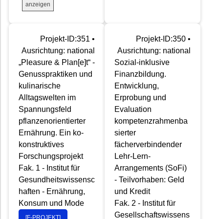
anzeigen
Projekt-ID:351 •
Projekt-ID:350 •
Ausrichtung: national
Ausrichtung: national
„Pleasure & Plan[e]t“ -
Sozial-inklusive
Genusspraktiken und
Finanzbildung.
kulinarische
Entwicklung,
Alltagswelten im
Erprobung und
Spannungsfeld
Evaluation
pflanzenorientierter
kompetenzrahmenba
Ernährung. Ein ko-
sierter
konstruktives
fächerverbindender
Forschungsprojekt
Lehr-Lern-
Fak. 1 - Institut für
Arrangements (SoFi)
Gesundheitswissensc
- Teilvorhaben: Geld
haften - Ernährung,
und Kredit
Konsum und Mode
Fak. 2 - Institut für
Gesellschaftswissens
[F-PROJEKT]