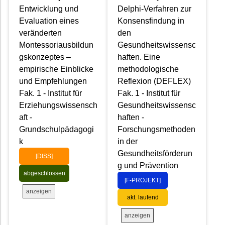
Entwicklung und
Delphi-Verfahren zur
Evaluation eines
Konsensfindung in
veränderten
den
Montessoriausbildun
Gesundheitswissensc
gskonzeptes –
haften. Eine
empirische Einblicke
methodologische
und Empfehlungen
Reflexion (DEFLEX)
Fak. 1 - Institut für
Fak. 1 - Institut für
Erziehungswissensch
Gesundheitswissensc
aft -
haften -
Grundschulpädagogi
Forschungsmethoden
k
in der
Gesundheitsförderun
[DISS]
g und Prävention
abgeschlossen
[F-PROJEKT]
anzeigen
akt. laufend
anzeigen