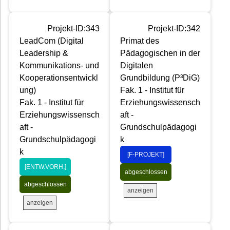
Projekt-ID:343
Projekt-ID:342
LeadCom (Digital
Primat des
Leadership &
Pädagogischen in der
Kommunikations- und
Digitalen
Kooperationsentwickl
Grundbildung (P³DiG)
ung)
Fak. 1 - Institut für
Fak. 1 - Institut für
Erziehungswissensch
Erziehungswissensch
aft -
aft -
Grundschulpädagogi
Grundschulpädagogi
k
k
[F-PROJEKT]
[ENTW.VORH.]
abgeschlossen
abgeschlossen
anzeigen
anzeigen