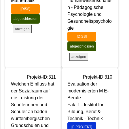
Mathematik
Humanwissenschafte
n - Pädagogische
[DISS]
Psychologie und
abgeschlossen
Gesundheitspsycholo
gie
anzeigen
[DISS]
abgeschlossen
anzeigen
Projekt-ID:311
Projekt-ID:310
Welchen Einfluss hat
Evaluation der
der Sozialraum auf
modernisierten M E-
die Leistung der
Berufe
Schülerinnen und
Fak. 1 - Institut für
Schüler an baden-
Bildung, Beruf &
württembergischen
Technik - Technik
Grundschulen und
[F-PROJEKT]