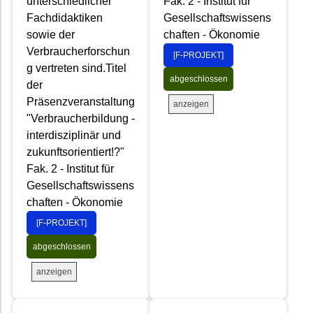
unterschiedlicher
Fak. 2 - Institut für
Fachdidaktiken
Gesellschaftswissens
sowie der
chaften - Ökonomie
Verbraucherforschun
[F-PROJEKT]
g vertreten sind.Titel
abgeschlossen
der
Präsenzveranstaltung
anzeigen
"Verbraucherbildung -
interdisziplinär und
zukunftsorientiert!?"
Fak. 2 - Institut für
Gesellschaftswissens
chaften - Ökonomie
[F-PROJEKT]
abgeschlossen
anzeigen