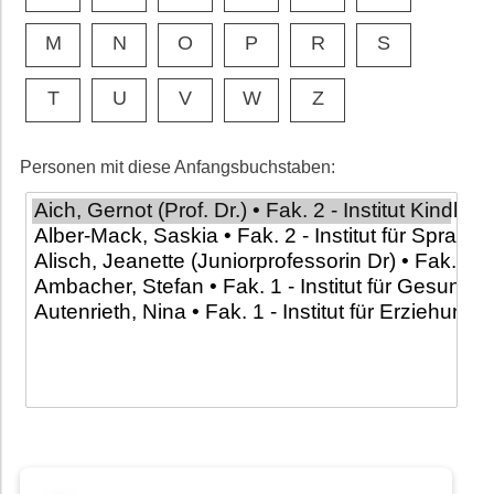
M
N
O
P
R
S
T
U
V
W
Z
Personen mit diese Anfangsbuchstaben: