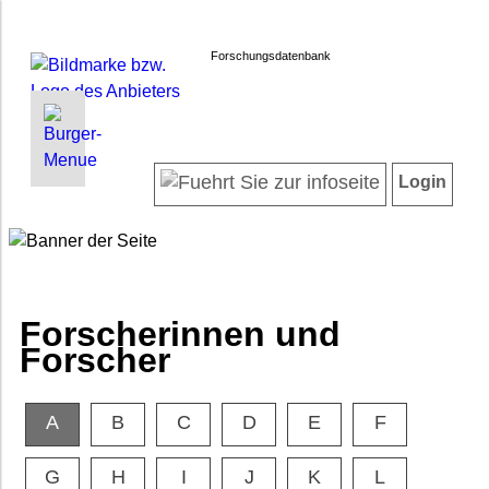
Forschungsdatenbank
INFORMATIONEN | SUCHEN
LOGIN
Willkommen
Registrieren
Login
Projektübersicht
Login
Neueste Projekte
Forscherinnen und Forscher
Suche in Projekten
FAQ
Forscherinnen und
Barrierefreiheit
Forscher
Impressum
Datenschutz
A
B
C
D
E
F
G
H
I
J
K
L