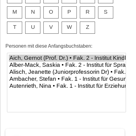
M
N
O
P
R
S
T
U
V
W
Z
Personen mit diese Anfangsbuchstaben: