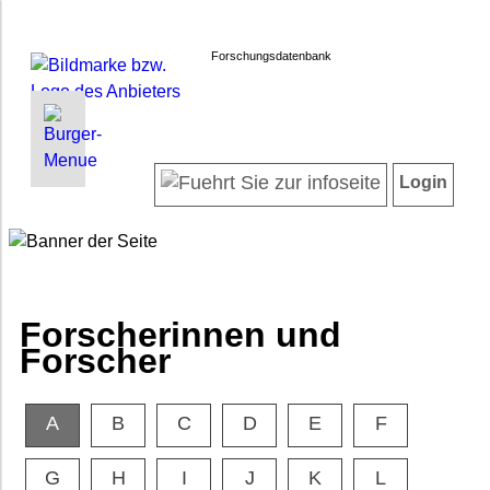
Forschungsdatenbank
INFORMATIONEN | SUCHEN
LOGIN
Willkommen
Registrieren
Login
Projektübersicht
Login
Neueste Projekte
Forscherinnen und Forscher
Suche in Projekten
FAQ
Forscherinnen und
Barrierefreiheit
Forscher
Impressum
Datenschutz
A
B
C
D
E
F
G
H
I
J
K
L