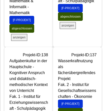
Mathematik &
aft - Schulpädagogik
Informatik -
[F-PROJEKT]
Mathematik
abgeschlossen
[F-PROJEKT]
anzeigen
abgeschlossen
anzeigen
Projekt-ID:138
Projekt-ID:137
Aufgabenkultur in der
Wasserkraftnutzung
Hauptschule -
als
Kognitiver Anspruch
fächerübergreifendes
und didaktisch-
Projekt
methodischer Kontext
Fak. 2 - Institut für
von Unterricht
Gesellschaftswissens
Fak. 1 - Institut für
chaften - Ökonomie
Erziehungswissensch
[F-PROJEKT]
aft - Schulpädagogik