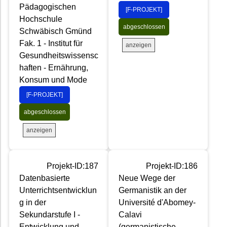
Pädagogischen
[F-PROJEKT]
Hochschule
abgeschlossen
Schwäbisch Gmünd
Fak. 1 - Institut für
anzeigen
Gesundheitswissensc
haften - Ernährung,
Konsum und Mode
[F-PROJEKT]
abgeschlossen
anzeigen
Projekt-ID:187
Projekt-ID:186
Datenbasierte
Neue Wege der
Unterrichtsentwicklun
Germanistik an der
g in der
Université d'Abomey-
Sekundarstufe I -
Calavi
Entwicklung und
(germanistische