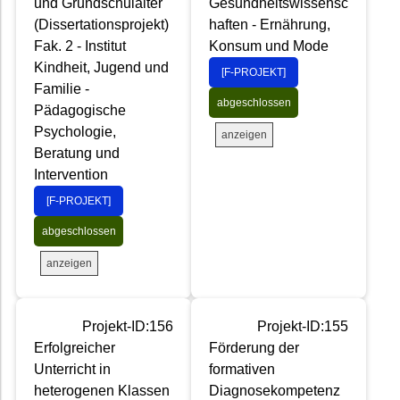
und Grundschulalter
Gesundheitswissensc
(Dissertationsprojekt)
haften - Ernährung,
Fak. 2 - Institut
Konsum und Mode
Kindheit, Jugend und
[F-PROJEKT]
Familie -
abgeschlossen
Pädagogische
Psychologie,
anzeigen
Beratung und
Intervention
[F-PROJEKT]
abgeschlossen
anzeigen
Projekt-ID:156
Projekt-ID:155
Erfolgreicher
Förderung der
Unterricht in
formativen
heterogenen Klassen
Diagnosekompetenz