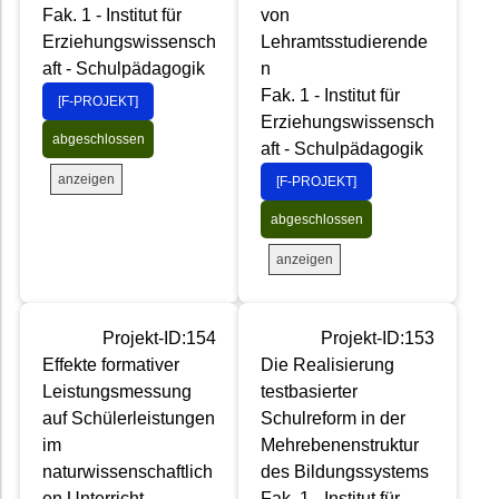
Fak. 1 - Institut für
von
Erziehungswissensch
Lehramtsstudierende
aft - Schulpädagogik
n
Fak. 1 - Institut für
[F-PROJEKT]
Erziehungswissensch
abgeschlossen
aft - Schulpädagogik
anzeigen
[F-PROJEKT]
abgeschlossen
anzeigen
Projekt-ID:154
Projekt-ID:153
Effekte formativer
Die Realisierung
Leistungsmessung
testbasierter
auf Schülerleistungen
Schulreform in der
im
Mehrebenenstruktur
naturwissenschaftlich
des Bildungssystems
en Unterricht
Fak. 1 - Institut für